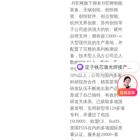
J9官网旗下拥有J9官网智能
装备、无锡创拓、创恒精
密、创恒软件、创点智能、
杭州无界创新、苏州创恒等
子公司提供强大的软、硬件
自研支持；拥有超15000+㎡
大型现代化的生产基地，并
配置了完整的系列检测设
备，技术型人员占公司总人
数的80%以上，其中，高、
定子铁芯激光焊接产线资料
中级技术人员占公司人数的
50%以上；公司与国内多家
科研院所合作，精英荟萃的
研发队伍不断推出新产品，
形成了自己独特、有效的科
研攻关体系。已获取多项国
家发明、实用新型等120多项
专利，并通过了包括
ISO9001、欧盟CE、RoHS、
美国FDA在内的多项国际质
量认证。服务超20000+客