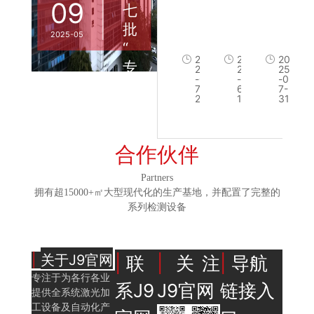
09
七
精
2
当
动
知
业
批
密
0
激
精
｜
陷
2025-05
“
激
2
光
密
聚
入“内
20
20
20
光
6
设
专
激
焦
卷”泥
26
26
25
-0
-0
-0
切
C
备
光
铁
潭？
精
7-
6-
7-
切
割
24
芯
W
15
J
的
31
特
割
全
9
机
I
价
新
机：
链
官
依
E
格
”
合作伙伴
适
路
网
靠
M
厮
中
配
工
2
无
E
杀
小
Partners
新
艺，
7
模
上
愈
拥有超15000+㎡大型现代化的生产基地，并配置了完整的
企
能
J
年
具
海
演
系列检测设备
业
源
9
坚
柔
国
愈
电
官
守
榜
性
际
烈，
机
网
品
单
加
线
当“能
|
关于J9官网
|
联
|
关注
|
导航
铁
赴
质，
！
工、
圈、
用
专注于为各行各业
芯
约
破
系J9
J9官网
链接入
高
电
就
提供全系统激光加
试
2
解
工设备及自动化产
稳
机
行”成