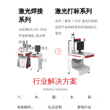
激光焊接
激光打标系列
系列
光纤 / 紫外 / CO2 激光打标机
适用于各种材质和应用的标记
J9官网CX-CE-1500
需求
手持焊接机_激光焊
接机 /
J9官网机械手臂激光
焊接机 /
电机定转子铁芯单工
位激光焊接机
行业解决方案
Industry solutions
汽车行业
水泵风机行业
眼镜行业
水暖洁具行业
厨具五金行业
包装赋码及标机
礼品定制
家电行业