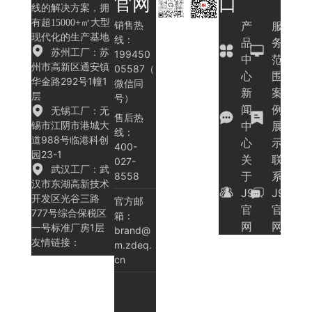
官网
口
样
0
困
线的解决方案，拥
定
和
为
加
2
局
有超15000+㎡大型
销售热
产
服
客服
切
变
行
微信
工
6
之
现代化的生产基地
线：
品
务
割
压
业
微信
苏州工厂：苏
公众
C
道
199450
中
范
精
器
潜
州市高新区通安镇
05587（
W
号
心
围
华金路292号1幢1
度、
制
规
微信同
I
新
案
层
号）
低
造
则，
E
闻
例
无锡工厂：无
试
展
当
售后热
M
中
展
锡市江阴市港城大
线：
样
即
服
E
道988号临港科创
心
示
400-
迭
将
务
上
园23-1
关
联
027-
代
启
承
武汉工厂：武
海
于
系
8558
汉市东湖高新技术
成
幕，
诺
线
J9
J9
开发区光谷三路
官方邮
本
圈
J
沦
官
官
777号综合保税区
箱：
盛
的
9
为
网
网
一号标准厂房1层
brand@
会
特
官
一
友情链接
：
m.zdeq.
质，
网
纸
cn
适
将
空
配
携
谈
新
C
——